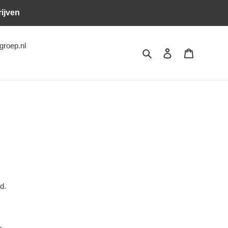
rijven
groep.nl
Zoeken
Inloggen
Winkelwa
nd.