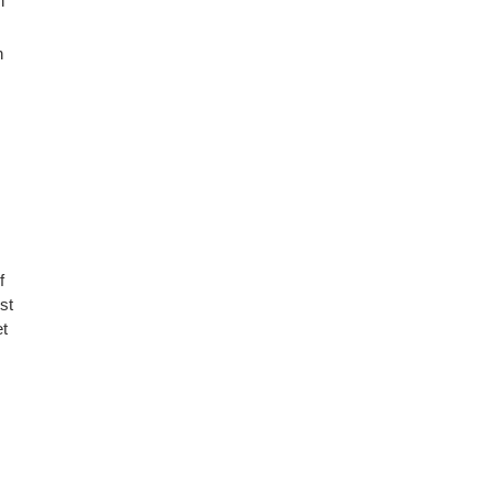
n
n
f
st
et