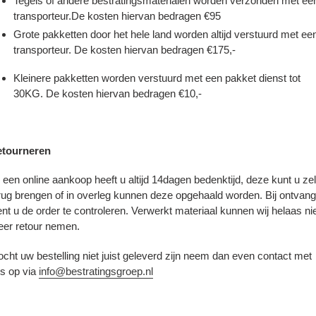
Tegels of andere bestratingsmaterialen worden verzonden met ee
transporteur.De kosten hiervan bedragen €95
Grote pakketten door het hele land worden altijd verstuurd met ee
transporteur. De kosten hiervan bedragen €175,-
Kleinere pakketten worden verstuurd met een pakket dienst tot
30KG. De kosten hiervan bedragen €10,-
tourneren
j een online aankoop heeft u altijd 14dagen bedenktijd, deze kunt u zel
rug brengen of in overleg kunnen deze opgehaald worden. Bij ontvang
ent u de order te controleren. Verwerkt materiaal kunnen wij helaas ni
er retour nemen.
cht uw bestelling niet juist geleverd zijn neem dan even contact met
s op via
info@bestratingsgroep.nl